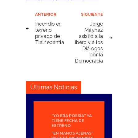
Navegación
ANTERIOR
SIGUIENTE
de
Incendio en
Jorge
terreno
Máynez
entradas
privado de
asistió a la
Tlalnepantla
Ibero y a los
Diálogos
por la
Democracia
Últimas Noticias
“YO ERA POESÍA” YA
TIENE FECHA DE
ESTRENO
“EN MANOS AJENAS”