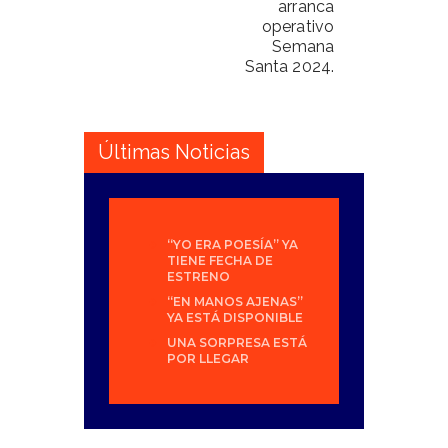
arranca
operativo
Semana
Santa 2024.
Últimas Noticias
“YO ERA POESÍA” YA
TIENE FECHA DE
ESTRENO
“EN MANOS AJENAS”
YA ESTÁ DISPONIBLE
UNA SORPRESA ESTÁ
POR LLEGAR