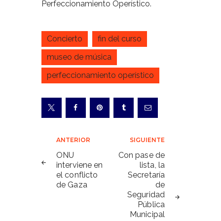
Perfeccionamiento Operístico.
Concierto
fin del curso
museo de música
perfeccionamiento operístico
Navegación
ANTERIOR
SIGUIENTE
de
ONU
Con pase de
interviene en
lista, la
entradas
el conflicto
Secretaría
de Gaza
de
Seguridad
Pública
Municipal