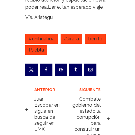
poder realizar el tan esperado viaje.
Vía. Aristegui
#chihuahua
#Jirafa
benito
Puebla
Navegación
ANTERIOR
SIGUIENTE
de
Juan
Combate
Escobar en
gobierno del
entradas
sigue en
estado la
busca de
corrupción
seguir en
para
LMX
construir un