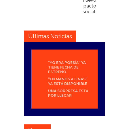
nuevo
pacto
social.
Últimas Noticias
“YO ERA POESÍA” YA
TIENE FECHA DE
ESTRENO
“EN MANOS AJENAS”
YA ESTÁ DISPONIBLE
UNA SORPRESA ESTÁ
POR LLEGAR