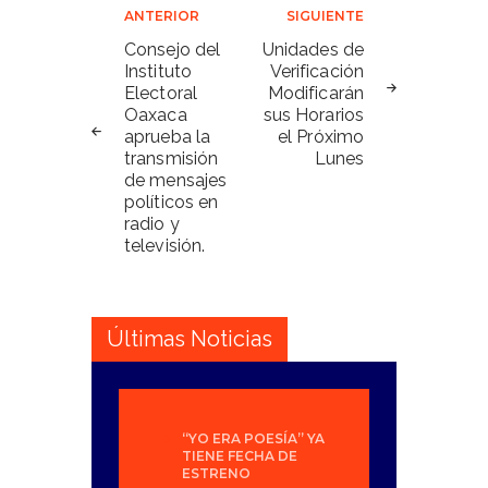
Navegación
ANTERIOR
SIGUIENTE
de
Consejo del
Unidades de
Instituto
Verificación
entradas
Electoral
Modificarán
Oaxaca
sus Horarios
aprueba la
el Próximo
transmisión
Lunes
de mensajes
políticos en
radio y
televisión.
Últimas Noticias
“YO ERA POESÍA” YA
TIENE FECHA DE
ESTRENO