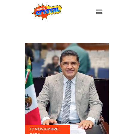
Inicio – Radio Crystal
Estaciones
Eventos
Promociones
Noticias
Para ti
Contacto
17 NOVIEMBRE,