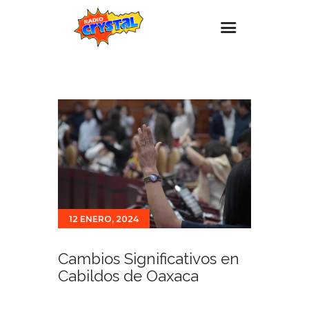
Inicio – Radio Crystal
Estaciones
Eventos
Promociones
Noticias
Para ti
12 ENERO, 2024
Contacto
Cambios Significativos en
Cabildos de Oaxaca