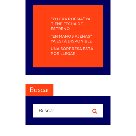
“YO ERA POESÍA” YA
TIENE FECHA DE
ESTRENO
“EN MANOS AJENAS”
YA ESTÁ DISPONIBLE
UNA SORPRESA ESTÁ
POR LLEGAR
Buscar
Buscar: