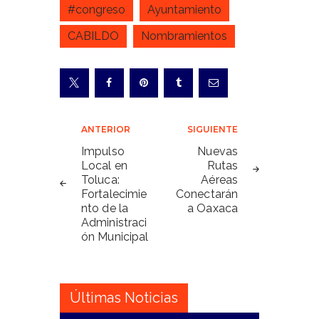
#congreso
Ayuntamiento
CABILDO
Nombramientos
Navegación
ANTERIOR
SIGUIENTE
de
Impulso
Nuevas
Local en
Rutas
entradas
Toluca:
Aéreas
Fortalecimie
Conectarán
nto de la
a Oaxaca
Administraci
ón Municipal
Últimas Noticias