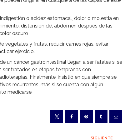
 pueden originar en cualquiera de las capas de este
indigestión o acidez estomacal, dolor o molestia en
eñimiento, distensión del abdomen después de las
color oscuro
egetales y frutas, reducir carnes rojas, evitar
ticar ejercicio.
e un cáncer gastrointestinal llegan a ser fatales si se
n ser tratados en etapas tempranas con
adioterapias. Finalmente, insistió en que siempre se
tivos recurrentes, más si se cuenta con algún
uto medicarse.
SIGUIENTE