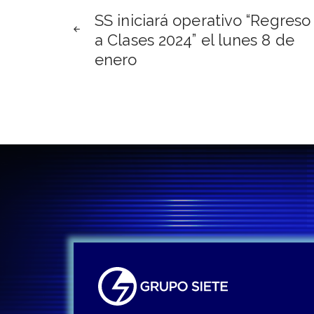
Navegación
SS iniciará operativo “Regreso
de
a Clases 2024” el lunes 8 de
enero
entradas