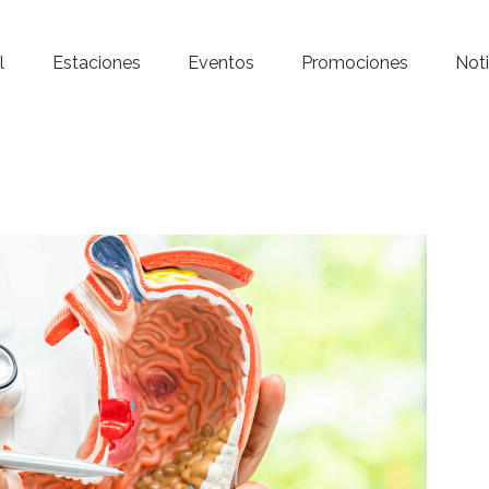
Inicio – Radio Crystal
l
Estaciones
Eventos
Promociones
Noti
Estaciones
Eventos
Promociones
Noticias
Para ti
Contacto