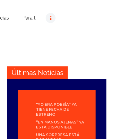
cias
Para ti
Últimas Noticias
“YO ERA POESÍA” YA
TIENE FECHA DE
ESTRENO
“EN MANOS AJENAS” YA
ESTÁ DISPONIBLE
UNA SORPRESA ESTÁ