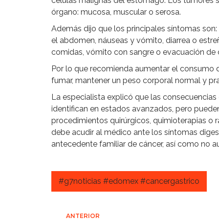
células malignas del estómago. Los tumores se
órgano: mucosa, muscular o serosa.
Además dijo que los principales síntomas son: 
el abdomen, náuseas y vómito, diarrea o estr
comidas, vómito con sangre o evacuación de 
Por lo que recomienda aumentar el consumo de v
fumar, mantener un peso corporal normal y prac
La especialista explicó que las consecuencias d
identifican en estados avanzados, pero puede
procedimientos quirúrgicos, quimioterapias o r
debe acudir al médico ante los síntomas diges
antecedente familiar de cáncer, así como no a
#g7noticias #edomex #cancergastrico
ANTERIOR