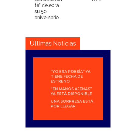
te” celebra
su 50
aniversario
Últimas Noticias
“YO ERA POESÍA” YA
TIENE FECHA DE
ESTRENO
“EN MANOS AJENAS”
YA ESTÁ DISPONIBLE
UNA SORPRESA ESTÁ
POR LLEGAR