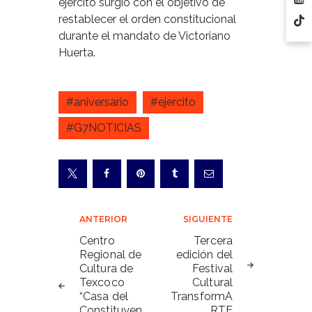
ejército surgió con el objetivo de
restablecer el orden constitucional
durante el mandato de Victoriano
Huerta.
#aniversario
#ejercito
#G7NOTICIAS
Navegación
ANTERIOR
SIGUIENTE
de
Centro
Tercera
Regional de
edición del
entradas
Cultura de
Festival
Texcoco
Cultural
“Casa del
TransformA
Constituyen
RTE