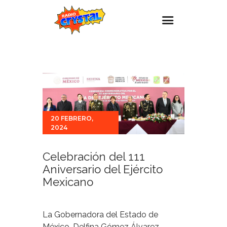
Inicio – Radio Crystal
Estaciones
Eventos
Promociones
20 FEBRERO,
2024
Noticias
Para ti
Celebración del 111
Contacto
Aniversario del Ejército
Mexicano
La Gobernadora del Estado de
México, Delfina Gómez Álvarez,