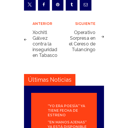
Navegación
ANTERIOR
SIGUIENTE
de
Xochitl
Operativo
Gálvez
Sorpresa en
entradas
contra la
el Cereso de
inseguridad
Tulancingo
en Tabasco
Últimas Noticias
“YO ERA POESÍA” YA
TIENE FECHA DE
ESTRENO
“EN MANOS AJENAS”
YA ESTÁ DISPONIBLE