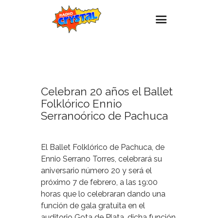
18
ENERO,
Inicio – Radio Crystal
2024
Estaciones
Celebran 20 años el Ballet
Eventos
Folklórico Ennio
Promociones
Serranoórico de Pachuca
Noticias
Para ti
El Ballet Folklórico de Pachuca, de
Ennio Serrano Torres, celebrará su
Contacto
aniversario número 20 y será el
próximo 7 de febrero, a las 19:00
horas que lo celebraran dando una
función de gala gratuita en el
auditorio Gota de Plata, dicha función