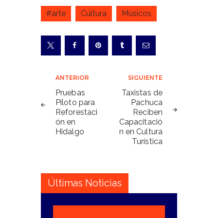
#arte
Cultura
Músicos
Navegación
ANTERIOR
SIGUIENTE
de
Pruebas
Taxistas de
Piloto para
Pachuca
entradas
Reforestaci
Reciben
ón en
Capacitació
Hidalgo
n en Cultura
Turística
Últimas Noticias