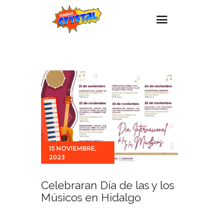
Inicio – Radio Crystal
Estaciones
Eventos
Promociones
Noticias
Para ti
15 NOVIEMBRE,
2023
Contacto
Celebraran Día de las y los
Músicos en Hidalgo