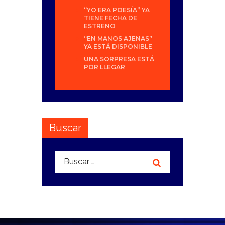
“YO ERA POESÍA” YA
TIENE FECHA DE
ESTRENO
“EN MANOS AJENAS”
YA ESTÁ DISPONIBLE
UNA SORPRESA ESTÁ
POR LLEGAR
Buscar
Buscar: