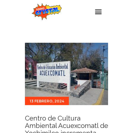
Inicio – Radio Crystal
Estaciones
Eventos
Promociones
Noticias
Para ti
Contacto
13 FEBRERO, 2024
Centro de Cultura
Ambiental Acuexcomatl de