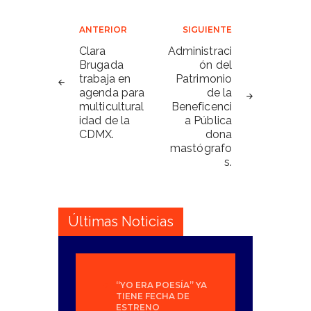
Navegación
ANTERIOR
SIGUIENTE
de
Clara
Administraci
Brugada
ón del
entradas
trabaja en
Patrimonio
agenda para
de la
multicultural
Beneficenci
idad de la
a Pública
CDMX.
dona
mastógrafo
s.
Últimas Noticias
“YO ERA POESÍA” YA
TIENE FECHA DE
ESTRENO