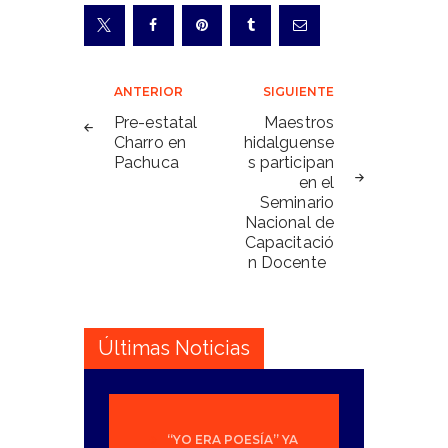
Navegación
ANTERIOR
SIGUIENTE
de
Pre-estatal
Maestros
Charro en
hidalguense
entradas
Pachuca
s participan
en el
Seminario
Nacional de
Capacitació
n Docente
Últimas Noticias
“YO ERA POESÍA” YA