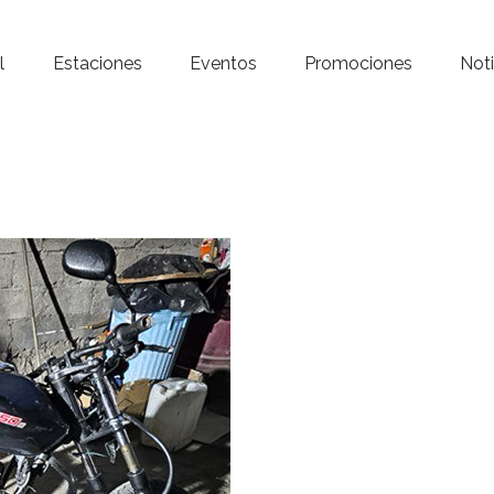
Inicio – Radio Crystal
l
Estaciones
Eventos
Promociones
Noti
Estaciones
Eventos
Promociones
Noticias
Para ti
Contacto