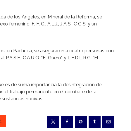
da de los Ángeles, en Mineral de la Reforma, se
o femenino: F. F. G., A.L.J., J A S., C G S. y un
ros, en Pachuca, se aseguraron a cuatro personas con
al P.A.S.F., C.A.U O. “El Güero” y L.F.D.L.R.G. “El
que es de suma importancia la desintegración de
jan el trabajo permanente en el combate de la
 sustancias nocivas.
d