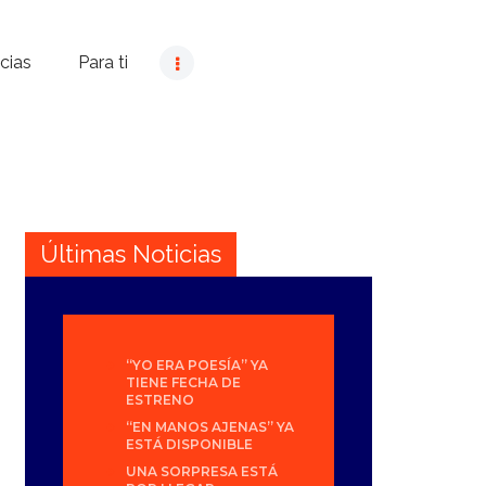
cias
Para ti
Últimas Noticias
“YO ERA POESÍA” YA
TIENE FECHA DE
ESTRENO
“EN MANOS AJENAS” YA
ESTÁ DISPONIBLE
UNA SORPRESA ESTÁ