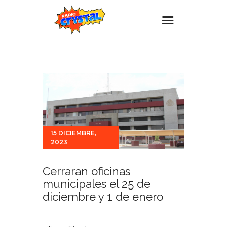
Inicio – Radio Crystal
Estaciones
Eventos
Promociones
Noticias
15 DICIEMBRE,
2023
Para ti
Contacto
Cerraran oficinas
municipales el 25 de
diciembre y 1 de enero