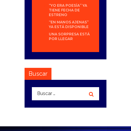
“YO ERA POESÍA” YA
TIENE FECHA DE
ESTRENO
“EN MANOS AJENAS”
YA ESTÁ DISPONIBLE
UNA SORPRESA ESTÁ
POR LLEGAR
Buscar
Buscar: