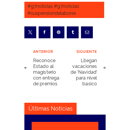
#g7noticias #g7noticias
#suspensiondelabores
Navegación
ANTERIOR
SIGUIENTE
de
Reconoce
Lllegan
Estado al
vacaciones
entradas
magisterio
de ‘Navidad’
con entrega
para nivel
de premios
basico
Últimas Noticias