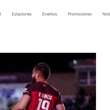
Inicio – Radio Crystal
l
Estaciones
Eventos
Promociones
Noti
Estaciones
Eventos
Promociones
Noticias
Para ti
Contacto