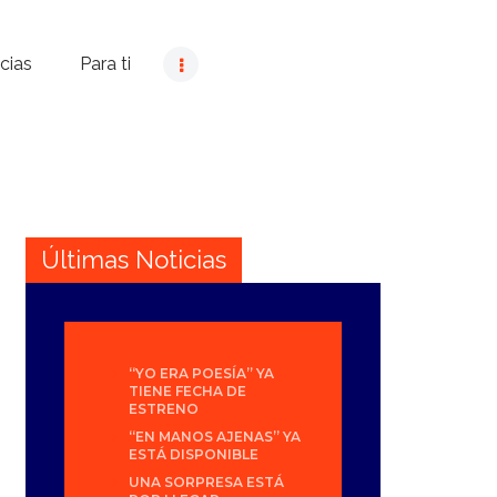
cias
Para ti
Últimas Noticias
“YO ERA POESÍA” YA
TIENE FECHA DE
ESTRENO
“EN MANOS AJENAS” YA
ESTÁ DISPONIBLE
UNA SORPRESA ESTÁ