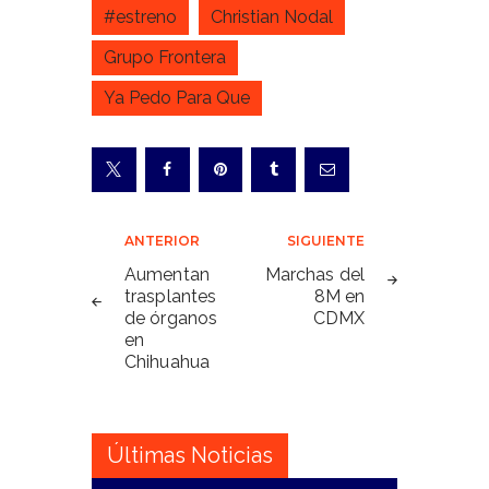
#estreno
Christian Nodal
Grupo Frontera
Ya Pedo Para Que
Navegación
ANTERIOR
SIGUIENTE
de
Aumentan
Marchas del
trasplantes
8M en
entradas
de órganos
CDMX
en
Chihuahua
Últimas Noticias