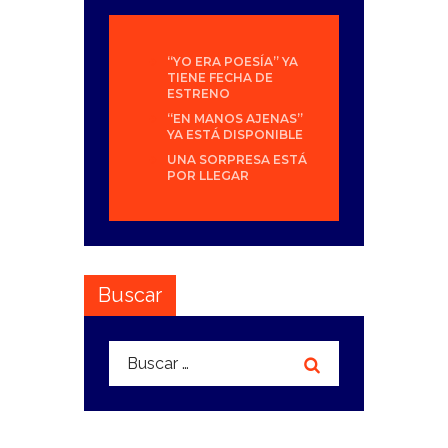
“YO ERA POESÍA” YA
TIENE FECHA DE
ESTRENO
“EN MANOS AJENAS”
YA ESTÁ DISPONIBLE
UNA SORPRESA ESTÁ
POR LLEGAR
Buscar
Buscar: