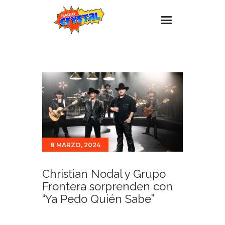
Inicio – Radio Crystal
Estaciones
Eventos
Promociones
Noticias
8 MARZO, 2024
Para ti
Contacto
Christian Nodal y Grupo
Frontera sorprenden con
“Ya Pedo Quién Sabe”