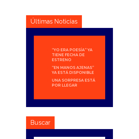
Últimas Noticias
“YO ERA POESÍA” YA
TIENE FECHA DE
ESTRENO
“EN MANOS AJENAS”
YA ESTÁ DISPONIBLE
UNA SORPRESA ESTÁ
POR LLEGAR
Buscar