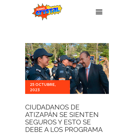
Inicio – Radio Crystal
Estaciones
Eventos
Promociones
Noticias
25 OCTUBRE,
Para ti
2023
Contacto
CIUDADANOS DE
ATIZAPÁN SE SIENTEN
SEGUROS Y ESTO SE
DEBE A LOS PROGRAMA