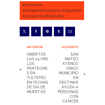
#g7noticias
#atizapandezaragoza #seguridad
#programas #habitante
Navegación
ANTERIOR
SIGUIENTE
de
ABIERTOS
SAN
LAS 24 HRS
MATEO
entradas
LOS
ATENCO
PANTEONE
UNICO
S EN
MUNICIPIO
TULTEPEC
EN
EN FECHAS
DESTINAR
DE DÍA DE
AYUDA A
MUERTOS
PERSONAS
CON
CÁNCER