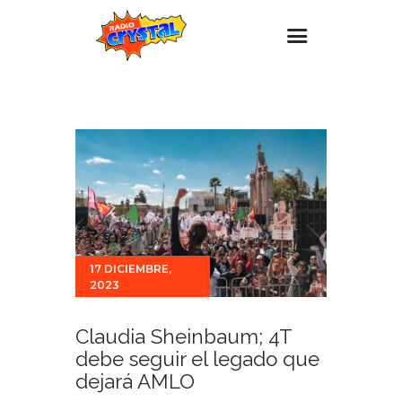
Inicio – Radio Crystal
Estaciones
Eventos
Promociones
Noticias
Para ti
17 DICIEMBRE,
2023
Contacto
Claudia Sheinbaum; 4T
debe seguir el legado que
dejará AMLO