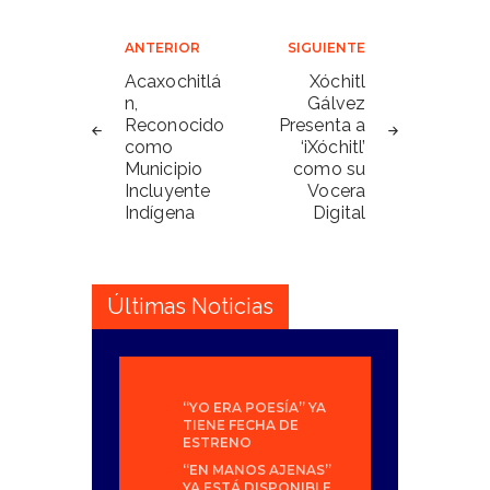
Navegación
ANTERIOR
SIGUIENTE
de
Acaxochitlá
Xóchitl
n,
Gálvez
entradas
Reconocido
Presenta a
como
‘iXóchitl’
Municipio
como su
Incluyente
Vocera
Indígena
Digital
Últimas Noticias
“YO ERA POESÍA” YA
TIENE FECHA DE
ESTRENO
“EN MANOS AJENAS”
YA ESTÁ DISPONIBLE