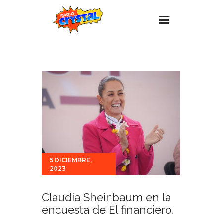
Inicio – Radio Crystal
Estaciones
Eventos
Promociones
Noticias
Para ti
5 DICIEMBRE,
Contacto
2023
Claudia Sheinbaum en la
encuesta de El financiero.