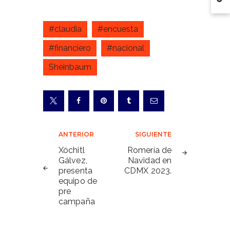
#claudia
#encuesta
#financiero
#nacional
Sheinbaum
Navegación
ANTERIOR
SIGUIENTE
de
Xóchitl
Romería de
Gálvez,
Navidad en
entradas
presenta
CDMX 2023.
equipo de
pre
campaña