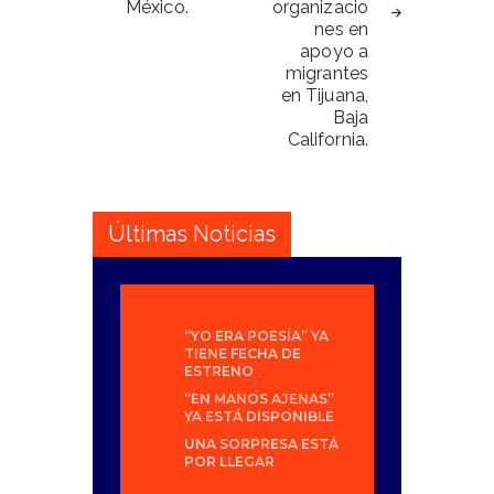
México.
organizacio
nes en
apoyo a
migrantes
en Tijuana,
Baja
California.
Últimas Noticias
“YO ERA POESÍA” YA
TIENE FECHA DE
ESTRENO
“EN MANOS AJENAS”
YA ESTÁ DISPONIBLE
UNA SORPRESA ESTÁ
POR LLEGAR