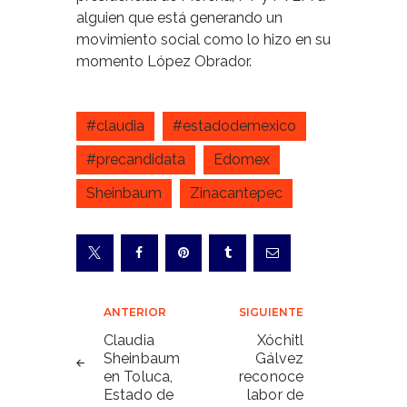
alguien que está generando un
movimiento social como lo hizo en su
momento López Obrador.
#claudia
#estadodemexico
#precandidata
Edomex
Sheinbaum
Zinacantepec
Navegación
ANTERIOR
SIGUIENTE
de
Claudia
Xóchitl
Sheinbaum
Gálvez
entradas
en Toluca,
reconoce
Estado de
labor de