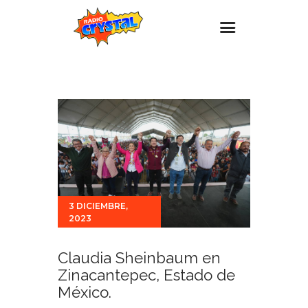
Inicio – Radio Crystal
Estaciones
Eventos
Promociones
Noticias
Para ti
3 DICIEMBRE,
2023
Contacto
Claudia Sheinbaum en
Zinacantepec, Estado de
México.