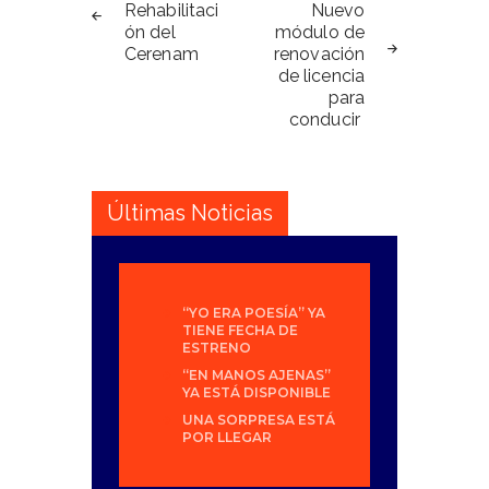
de
Rehabilitaci
Nuevo
ón del
módulo de
entradas
Cerenam
renovación
de licencia
para
conducir
Últimas Noticias
“YO ERA POESÍA” YA
TIENE FECHA DE
ESTRENO
“EN MANOS AJENAS”
YA ESTÁ DISPONIBLE
UNA SORPRESA ESTÁ
POR LLEGAR