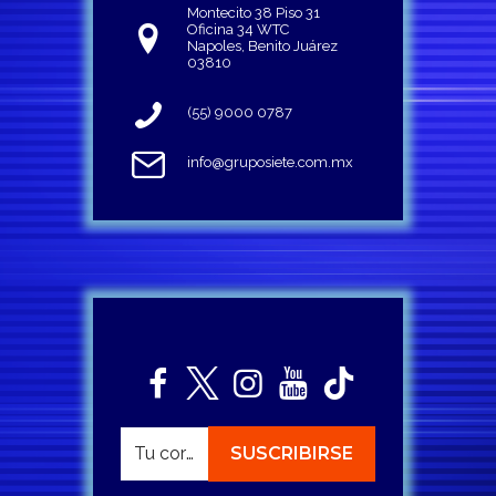
Montecito 38 Piso 31
Oficina 34 WTC
Napoles, Benito Juárez
03810
(55) 9000 0787
info@gruposiete.com.mx