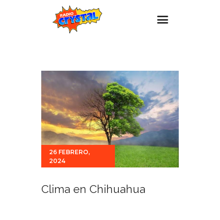
Inicio – Radio Crystal
Estaciones
Eventos
Promociones
Noticias
Para ti
26 FEBRERO,
Contacto
2024
Clima en Chihuahua