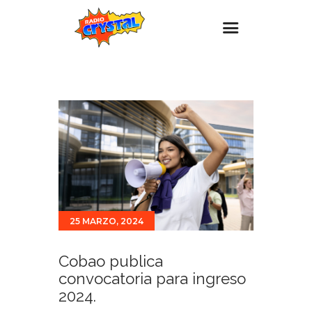
Inicio – Radio Crystal
Estaciones
Eventos
Promociones
Noticias
Para ti
25 MARZO, 2024
Contacto
Cobao publica
convocatoria para ingreso
2024.