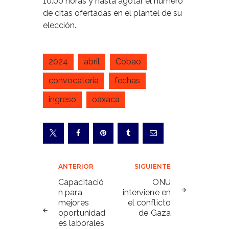
10:00 horas y hasta agotar el número
de citas ofertadas en el plantel de su
elección.
2024
abril
Cobao
convocatoria
fechas
ingreso
oaxaca
Navegación
ANTERIOR
SIGUIENTE
de
Capacitació
ONU
n para
interviene en
entradas
mejores
el conflicto
oportunidad
de Gaza
es laborales