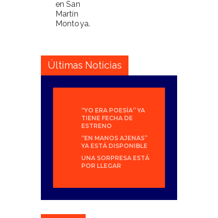
en San
Martín
Montoya.
Últimas Noticias
“YO ERA POESÍA” YA
TIENE FECHA DE
ESTRENO
“EN MANOS AJENAS”
YA ESTÁ DISPONIBLE
UNA SORPRESA ESTÁ
POR LLEGAR