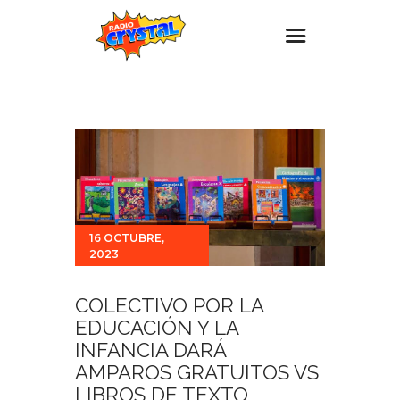
Inicio – Radio Crystal
Estaciones
Eventos
Promociones
Noticias
16 OCTUBRE,
2023
Para ti
Contacto
COLECTIVO POR LA
EDUCACIÓN Y LA
INFANCIA DARÁ
AMPAROS GRATUITOS VS
LIBROS DE TEXTO