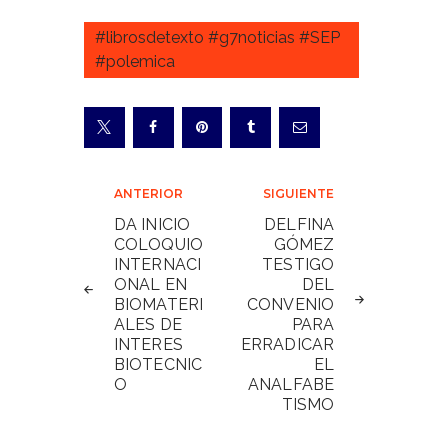
#librosdetexto #g7noticias #SEP
#polemica
Navegación
ANTERIOR
SIGUIENTE
de
DA INICIO
DELFINA
COLOQUIO
GÓMEZ
entradas
INTERNACI
TESTIGO
ONAL EN
DEL
BIOMATERI
CONVENIO
ALES DE
PARA
INTERES
ERRADICAR
BIOTECNIC
EL
O
ANALFABE
TISMO