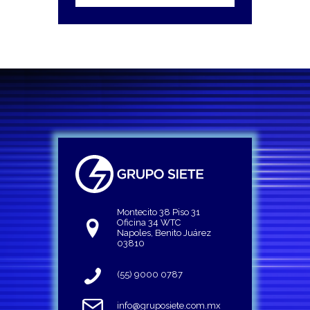
Montecito 38 Piso 31
Oficina 34 WTC
Napoles, Benito Juárez
03810
(55) 9000 0787
info@gruposiete.com.mx