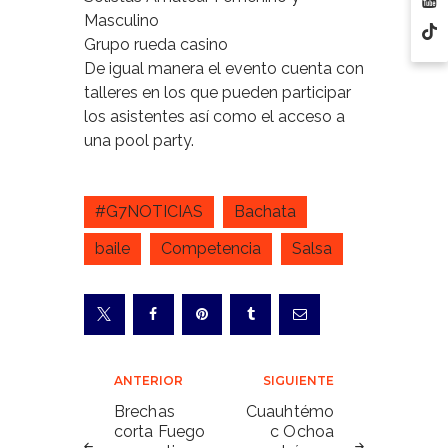
Masculino
Grupo rueda casino
De igual manera el evento cuenta con
talleres en los que pueden participar
los asistentes así como el acceso a
una pool party.
#G7NOTICIAS
Bachata
baile
Competencia
Salsa
Navegación
ANTERIOR
SIGUIENTE
de
Brechas
Cuauhtémo
corta Fuego
c Ochoa
entradas