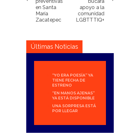
preventivas
búcara
en Santa
apoyo a la
María
comunidad
Zacatepec
LGBTTTIQ+
Últimas Noticias
“YO ERA POESÍA” YA
TIENE FECHA DE
ESTRENO
“EN MANOS AJENAS”
YA ESTÁ DISPONIBLE
UNA SORPRESA ESTÁ
POR LLEGAR