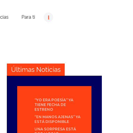
cias
Para ti
Últimas Noticias
“YO ERA POESÍA” YA
TIENE FECHA DE
ESTRENO
“EN MANOS AJENAS” YA
ESTÁ DISPONIBLE
UNA SORPRESA ESTÁ