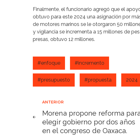
Finalmente, el funcionario agregó que el apo
obtuvo para este 2024 una asignación por más 
de motores marinos se le otorgaron 50 millon
y vigilancia se incrementa a 15 millones de p
presas, obtuvo 12 millones.
#enfoque
#incremento
#presupuesto
#propuesta
2024
Navegación
ANTERIOR
Morena propone reforma par
de
elegir gobierno por dos años
en el congreso de Oaxaca.
entradas