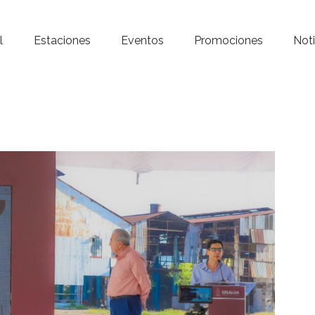
Inicio – Radio Crystal
l
Estaciones
Eventos
Promociones
Noti
Estaciones
Eventos
Promociones
Noticias
Para ti
Contacto