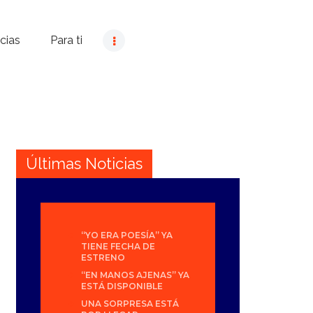
cias
Para ti
Últimas Noticias
“YO ERA POESÍA” YA
TIENE FECHA DE
ESTRENO
“EN MANOS AJENAS” YA
ESTÁ DISPONIBLE
UNA SORPRESA ESTÁ