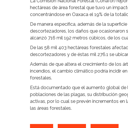
La Comisión Nacional Forestal (Conafor) repo
hectáreas de área forestal que tuvo un impac
concentrándose en Oaxaca el 19% de la totali
De manera específica, además de la superficie
descortezadores, los daños que ocasionaron 
alcanzó 716 mil 192 metros cúbicos, de los c
De las 58 mil 403 hectáreas forestales afectad
descortezadores y de éstas mil 276.1 se ubica
Además de que altera el crecimiento de los árb
incendios, el cambio climático podría incidir 
forestales.
Está documentado que el aumento global de la
poblaciones de las plagas, su distribución geo
activas, por lo cual se prevén incrementos en 
las áreas forestales.