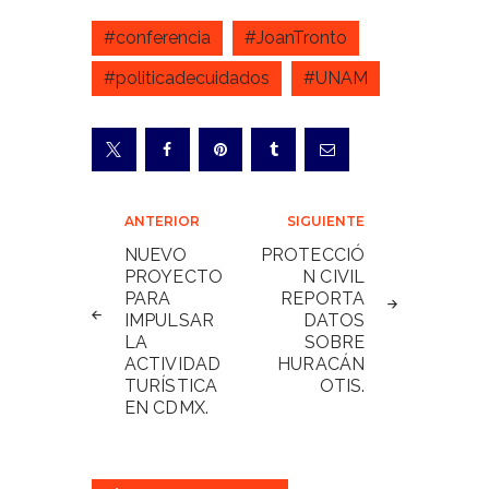
#conferencia
#JoanTronto
#politicadecuidados
#UNAM
Navegación
ANTERIOR
SIGUIENTE
de
NUEVO
PROTECCIÓ
PROYECTO
N CIVIL
entradas
PARA
REPORTA
IMPULSAR
DATOS
LA
SOBRE
ACTIVIDAD
HURACÁN
TURÍSTICA
OTIS.
EN CDMX.