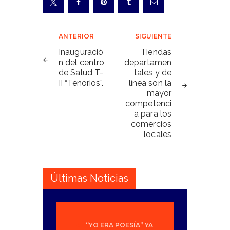
Navegación
ANTERIOR
SIGUIENTE
de
Inauguració
Tiendas
n del centro
departamen
entradas
de Salud T-
tales y de
II “Tenorios”.
línea son la
mayor
competenci
a para los
comercios
locales
Últimas Noticias
“YO ERA POESÍA” YA