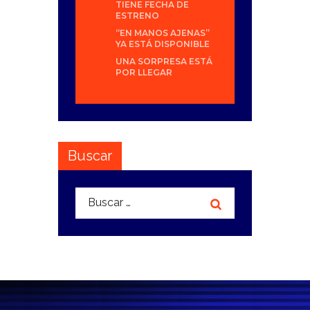
TIENE FECHA DE
ESTRENO
“EN MANOS AJENAS”
YA ESTÁ DISPONIBLE
UNA SORPRESA ESTÁ
POR LLEGAR
Buscar
Buscar: