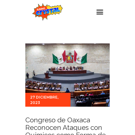
Inicio – Radio Crystal
Estaciones
Eventos
Promociones
Noticias
Para ti
27 DICIEMBRE,
Contacto
2023
Congreso de Oaxaca
Reconocen Ataques con