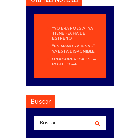
“YO ERA POESÍA” YA
TIENE FECHA DE
ESTRENO
“EN MANOS AJENAS”
YA ESTÁ DISPONIBLE
UNA SORPRESA ESTÁ
POR LLEGAR
Buscar
Buscar: