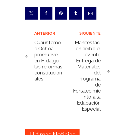
Navegación
ANTERIOR
SIGUIENTE
de
Cuauhtémo
Manifestaci
c Ochoa
ón arribo el
entradas
promueve
evento
en Hidalgo
Entrega de
las reformas
Materiales
constitucion
del
ales
Programa
de
Fortalecimie
nto a la
Educación
Especial
Últimas Noticias