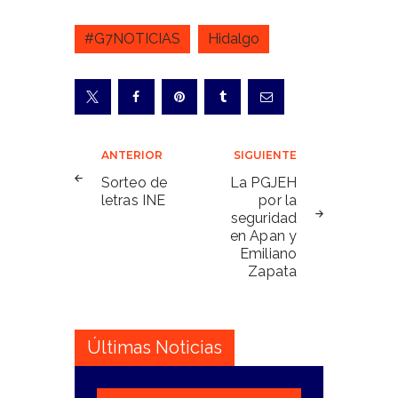
#G7NOTICIAS
Hidalgo
Navegación
ANTERIOR
SIGUIENTE
de
Sorteo de
La PGJEH
letras INE
por la
entradas
seguridad
en Apan y
Emiliano
Zapata
Últimas Noticias