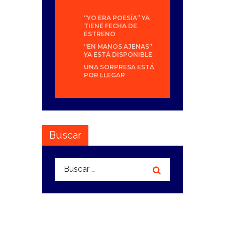
“YO ERA POESÍA” YA
TIENE FECHA DE
ESTRENO
“EN MANOS AJENAS”
YA ESTÁ DISPONIBLE
UNA SORPRESA ESTÁ
POR LLEGAR
Buscar
Buscar: