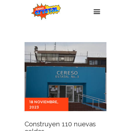
Inicio – Radio Crystal
Estaciones
Eventos
Promociones
Noticias
Para ti
Contacto
18 NOVIEMBRE,
2023
Construyen 110 nuevas