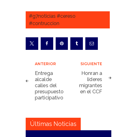
#g7noticias #cereso
#contruccion
Navegación
ANTERIOR
SIGUIENTE
de
Entrega
Honran a
alcalde
lideres
entradas
calles del
migrantes
presupuesto
en el CCF
participativo
Últimas Noticias