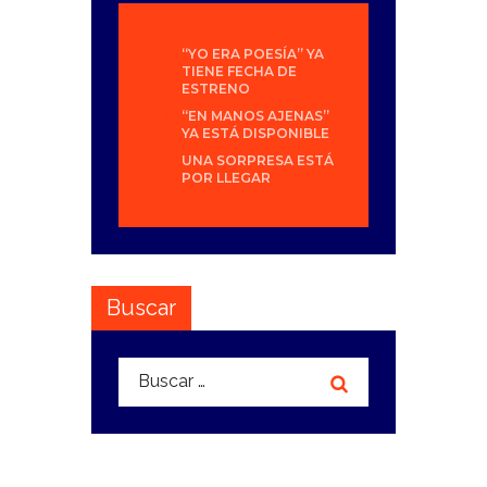
“YO ERA POESÍA” YA
TIENE FECHA DE
ESTRENO
“EN MANOS AJENAS”
YA ESTÁ DISPONIBLE
UNA SORPRESA ESTÁ
POR LLEGAR
Buscar
Buscar: