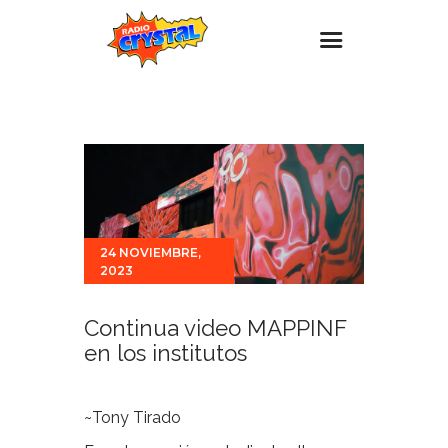
Inicio – Radio Crystal
Estaciones
Eventos
Promociones
24 NOVIEMBRE,
Noticias
2023
Para ti
Continua video MAPPINF
Contacto
en los institutos
~Tony Tirado