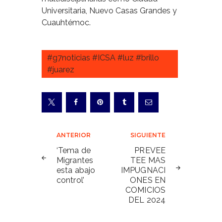
Universitaria, Nuevo Casas Grandes y
Cuauhtémoc.
#g7noticias #ICSA #luz #brillo
#juarez
Navegación
ANTERIOR
SIGUIENTE
de
‘Tema de
PREVEE
Migrantes
TEE MAS
entradas
esta abajo
IMPUGNACI
control’
ONES EN
COMICIOS
DEL 2024