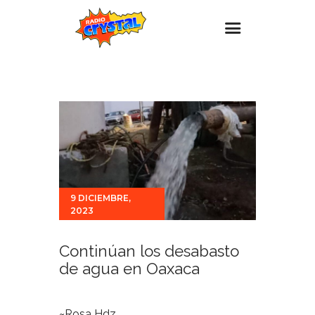
Inicio – Radio Crystal
Estaciones
Eventos
Promociones
Noticias
9 DICIEMBRE,
Para ti
2023
Contacto
Continúan los desabasto
de agua en Oaxaca
~Rosa Hdz