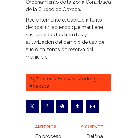
Ordenamiento de la Zona Conurbada
de la Ciudad de Oaxaca.
Recientemente el Cabildo intentó
derogar un acuerdo que mantiene
suspendidos los trámites y
autorización del cambio de uso de
suelo en zonas de reserva del
municipio.
#g7noticias #desabastodeagua
#oaxaca
Navegación
ANTERIOR
SIGUIENTE
de
En proceso
Delfina