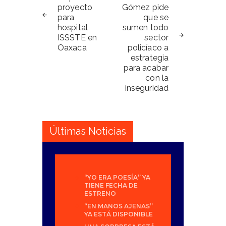
proyecto
Gómez pide
entradas
para
que se
hospital
sumen todo
ISSSTE en
sector
Oaxaca
policíaco a
estrategia
para acabar
con la
inseguridad
Últimas Noticias
“YO ERA POESÍA” YA
TIENE FECHA DE
ESTRENO
“EN MANOS AJENAS”
YA ESTÁ DISPONIBLE