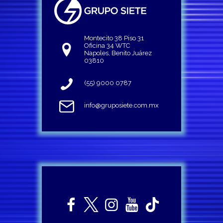
Montecito 38 Piso 31
Oficina 34 WTC
Napoles, Benito Juárez
03810
(55) 9000 0787
info@gruposiete.com.mx