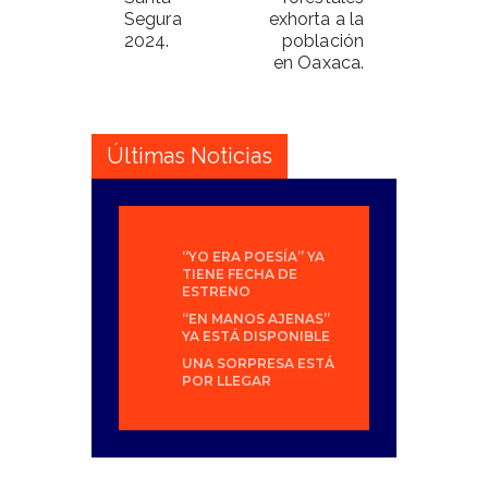
Segura
exhorta a la
2024.
población
en Oaxaca.
Últimas Noticias
“YO ERA POESÍA” YA
TIENE FECHA DE
ESTRENO
“EN MANOS AJENAS”
YA ESTÁ DISPONIBLE
UNA SORPRESA ESTÁ
POR LLEGAR