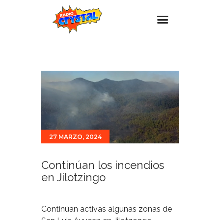
Inicio – Radio Crystal
Estaciones
Eventos
Promociones
Noticias
27 MARZO, 2024
Para ti
Contacto
Continúan los incendios
en Jilotzingo
Continúan activas algunas zonas de