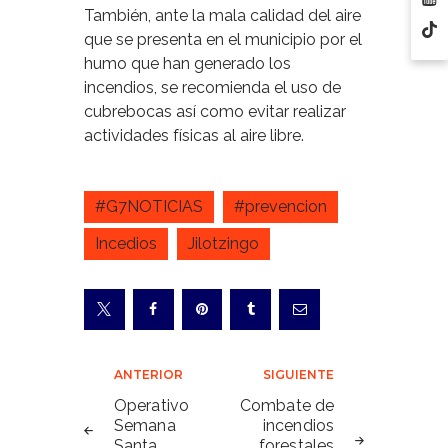
También, ante la mala calidad del aire
que se presenta en el municipio por el
humo que han generado los
incendios, se recomienda el uso de
cubrebocas así como evitar realizar
actividades físicas al aire libre.
#G7NOTICIAS
#prevencion
Incedios
Jilotzingo
Navegación
ANTERIOR
SIGUIENTE
de
Operativo
Combate de
Semana
incendios
entradas
Santa
forestales