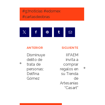
#g7noticias #edomex
#cartasdeobras
Navegación
ANTERIOR
SIGUIENTE
de
Disminuye
IIFAEM
delito de
invita a
entradas
trata de
comprar
personas;
regalos en
Delfina
su Tienda
Gómez
de
Artesanías
“Casart”