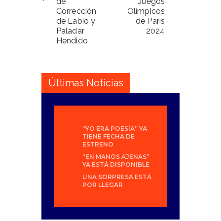
de
Juegos
Corrección
Olímpicos
de Labio y
de París
Paladar
2024
Hendido
Últimas Noticias
“YO ERA POESÍA” YA
TIENE FECHA DE
ESTRENO
“EN MANOS AJENAS”
YA ESTÁ DISPONIBLE
UNA SORPRESA ESTÁ
POR LLEGAR