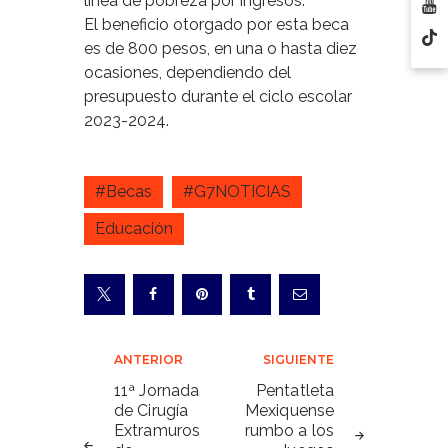
línea de pobreza por ingresos.
El beneficio otorgado por esta beca
es de 800 pesos, en una o hasta diez
ocasiones, dependiendo del
presupuesto durante el ciclo escolar
2023-2024.
#Becas
#G7NOTICIAS
Educación
Navegación
ANTERIOR
SIGUIENTE
de
11ª Jornada
Pentatleta
de Cirugía
Mexiquense
entradas
Extramuros
rumbo a los