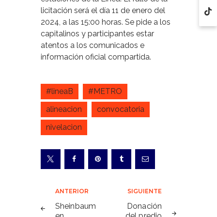
licitación será el día 11 de enero del
2024, a las 15:00 horas. Se pide a los
capitalinos y participantes estar
atentos a los comunicados e
información oficial compartida.
#lineaB
#METRO
alineacion
convocatoria
nivelacion
Navegación
ANTERIOR
SIGUIENTE
de
Sheinbaum
Donación
en
del predio