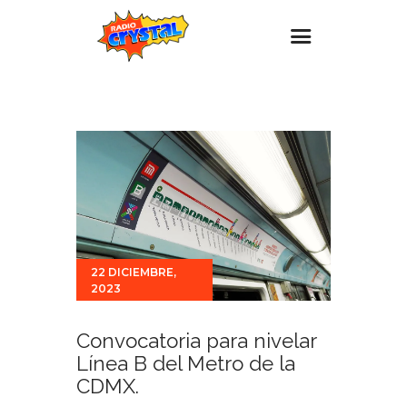
Inicio – Radio Crystal
Estaciones
Eventos
Promociones
Noticias
Para ti
22 DICIEMBRE,
2023
Contacto
Convocatoria para nivelar
Línea B del Metro de la
CDMX.