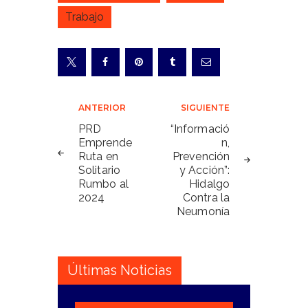
Trabajo
Navegación
ANTERIOR
SIGUIENTE
de
PRD
“Informació
Emprende
n,
entradas
Ruta en
Prevención
Solitario
y Acción”:
Rumbo al
Hidalgo
2024
Contra la
Neumonía
Últimas Noticias