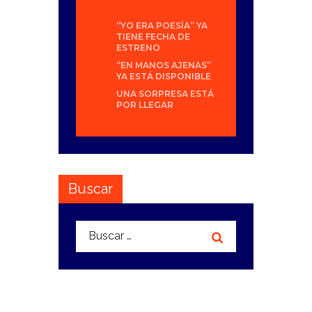
“YO ERA POESÍA” YA
TIENE FECHA DE
ESTRENO
“EN MANOS AJENAS”
YA ESTÁ DISPONIBLE
UNA SORPRESA ESTÁ
POR LLEGAR
Buscar
Buscar: