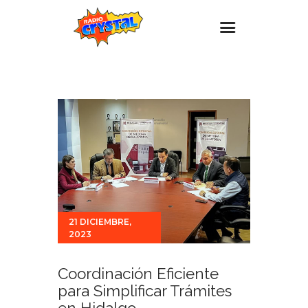
Inicio – Radio Crystal
Estaciones
Eventos
Promociones
Noticias
Para ti
21 DICIEMBRE,
Contacto
2023
Coordinación Eficiente
para Simplificar Trámites