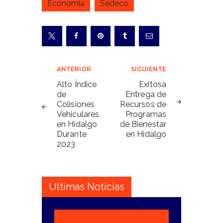
Economía
Sedeco
Navegación
ANTERIOR
SIGUIENTE
de
Alto Índice
Exitosa
de
Entrega de
entradas
Colisiones
Recursos de
Vehiculares
Programas
en Hidalgo
de Bienestar
Durante
en Hidalgo
2023
Últimas Noticias