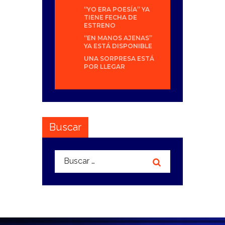
“YO ERA POESÍA” YA
TIENE FECHA DE
ESTRENO
“EN MANOS AJENAS”
YA ESTÁ DISPONIBLE
UNA SORPRESA ESTÁ
POR LLEGAR
Buscar
Buscar: