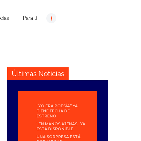
cias
Para ti
Últimas Noticias
“YO ERA POESÍA” YA
TIENE FECHA DE
ESTRENO
“EN MANOS AJENAS” YA
ESTÁ DISPONIBLE
UNA SORPRESA ESTÁ