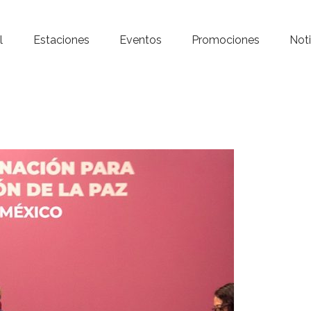
Inicio – Radio Crystal
l
Estaciones
Eventos
Promociones
Noti
Estaciones
Eventos
Promociones
Noticias
Para ti
Contacto