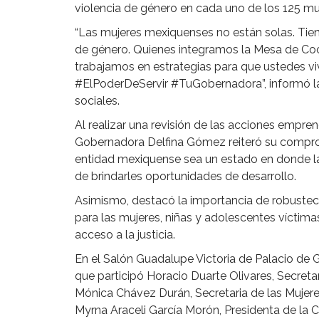
violencia de género en cada uno de los 125 m
“Las mujeres mexiquenses no están solas. Tien
de género. Quienes integramos la Mesa de Coor
trabajamos en estrategias para que ustedes viva
#ElPoderDeServir #TuGobernadora”, informó la
sociales.
Al realizar una revisión de las acciones empre
Gobernadora Delfina Gómez reiteró su comprom
entidad mexiquense sea un estado en donde la
de brindarles oportunidades de desarrollo.
Asimismo, destacó la importancia de robustecer
para las mujeres, niñas y adolescentes víctimas
acceso a la justicia.
En el Salón Guadalupe Victoria de Palacio de G
que participó Horacio Duarte Olivares, Secret
Mónica Chávez Durán, Secretaria de las Mujere
Myrna Araceli García Morón, Presidenta de l