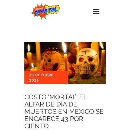
Inicio – Radio Crystal
Estaciones
Eventos
Promociones
26 OCTUBRE,
Noticias
2023
Para ti
Contacto
COSTO ‘MORTAL’: EL
ALTAR DE DÍA DE
MUERTOS EN MÉXICO SE
ENCARECE 43 POR
CIENTO