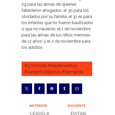
29 para las almas de quienes
fallecieron ahogados, el 30 para los
olvidados por su familia, el 31 es para
los infantes que no fueron bautizados
o que no nacieron, el 1 de noviembre
para las almas de los niños menores
de 12 años; y el 2 de noviembre para
los adultos.
#g7noticias #diademuertos
#aumentodeprecio #demanda
Navegación
ANTERIOR
SIGUIENTE
de
‘LEJOS’,LA
EVITAN