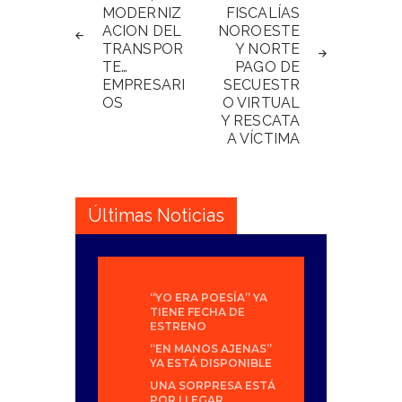
MODERNIZ
FISCALÍAS
entradas
ACION DEL
NOROESTE
TRANSPOR
Y NORTE
TE…
PAGO DE
EMPRESARI
SECUESTR
OS
O VIRTUAL
Y RESCATA
A VÍCTIMA
Últimas Noticias
“YO ERA POESÍA” YA
TIENE FECHA DE
ESTRENO
“EN MANOS AJENAS”
YA ESTÁ DISPONIBLE
UNA SORPRESA ESTÁ
POR LLEGAR