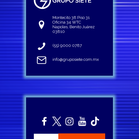
Montecito 38 Piso 31
Oficina 34 WTC
Napoles, Benito Juárez
03810
(55) 9000 0787
info@gruposiete.com.mx