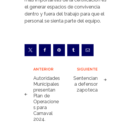
el generar espacios de convivencia
dentro y fuera del trabajo para que el
personal se sienta parte del equipo.
Navegación
ANTERIOR
SIGUIENTE
de
Autoridades
Sentencian
Municipales
a defensor
entradas
presentan
zapoteca
Plan de
Operacione
s para
Carnaval
2024.