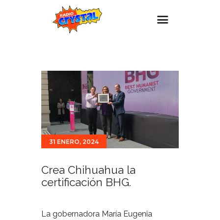
Inicio – Radio Crystal
Estaciones
Eventos
Promociones
Noticias
31 ENERO, 2024
Para ti
Contacto
Crea Chihuahua la
certificación BHG.
La gobernadora María Eugenia