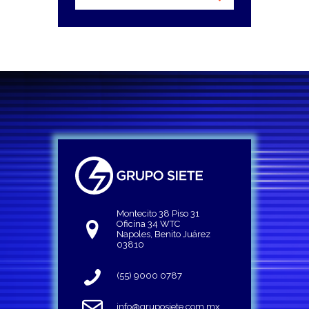
Montecito 38 Piso 31
Oficina 34 WTC
Napoles, Benito Juárez
03810
(55) 9000 0787
info@gruposiete.com.mx