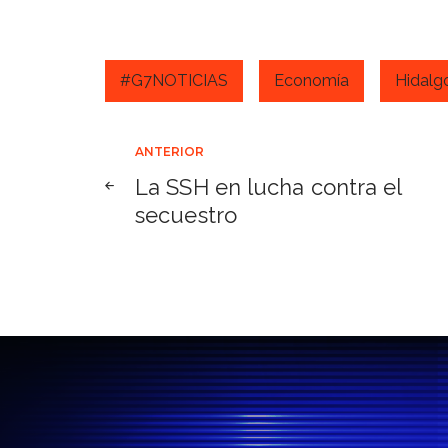
#G7NOTICIAS
Economía
Hidalg
Navegación
ANTERIOR
La SSH en lucha contra el
de
secuestro
entradas