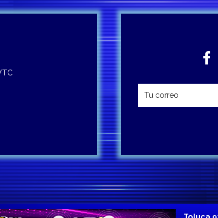
 WTC
Toluca 9