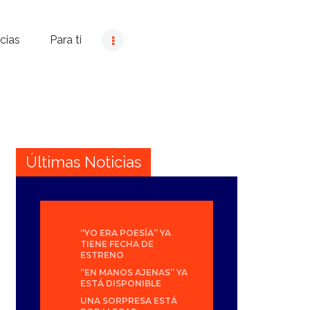
cias
Para ti
Últimas Noticias
“YO ERA POESÍA” YA
TIENE FECHA DE
ESTRENO
“EN MANOS AJENAS” YA
ESTÁ DISPONIBLE
UNA SORPRESA ESTÁ