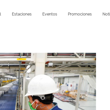
Inicio – Radio Crystal
l
Estaciones
Eventos
Promociones
Noti
Estaciones
Eventos
Promociones
Noticias
Para ti
Contacto