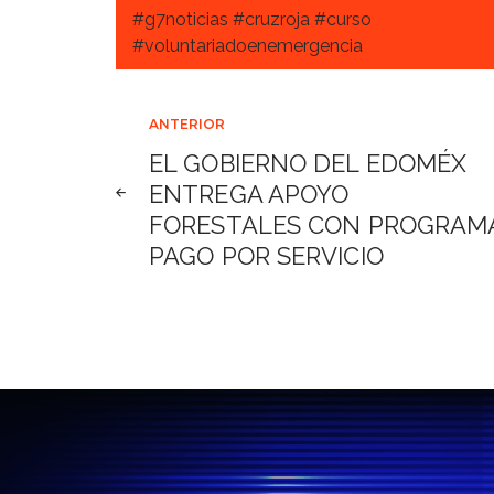
#g7noticias #cruzroja #curso
#voluntariadoenemergencia
Navegación
ANTERIOR
EL GOBIERNO DEL EDOMÉX
de
ENTREGA APOYO
FORESTALES CON PROGRAM
entradas
PAGO POR SERVICIO