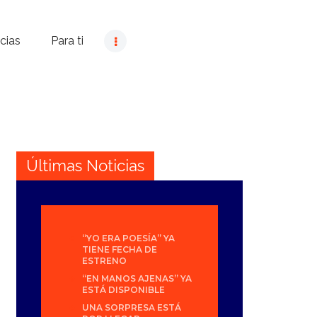
cias
Para ti
Últimas Noticias
“YO ERA POESÍA” YA
TIENE FECHA DE
ESTRENO
“EN MANOS AJENAS” YA
ESTÁ DISPONIBLE
UNA SORPRESA ESTÁ