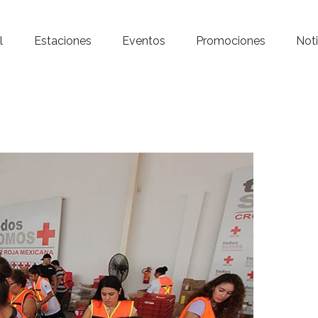
Inicio – Radio Crystal
l
Estaciones
Eventos
Promociones
Noti
Estaciones
Eventos
Promociones
Noticias
Para ti
Contacto