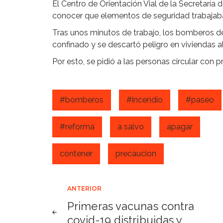
El Centro de Orientación Vial de la Secretaría
conocer que elementos de seguridad trabajaba
Tras unos minutos de trabajo, los bomberos d
confinado y se descartó peligro en viviendas a
Por esto, se pidió a las personas circular con 
#bomberos
#incendio
#paseo
#reforma
a salvo
apagar
contener
precaucion
Navegación
ANTERIOR
Primeras vacunas contra
de
covid-19 distribuidas y