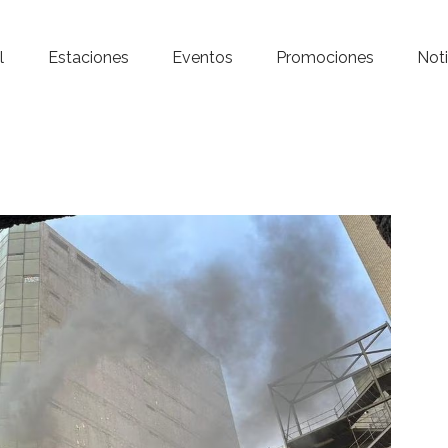
Inicio – Radio Crystal
l
Estaciones
Eventos
Promociones
Noti
Estaciones
Eventos
Promociones
Noticias
Para ti
Contacto