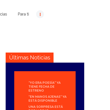
cias
Para ti
Últimas Noticias
“YO ERA POESÍA” YA
TIENE FECHA DE
ESTRENO
“EN MANOS AJENAS” YA
ESTÁ DISPONIBLE
UNA SORPRESA ESTÁ