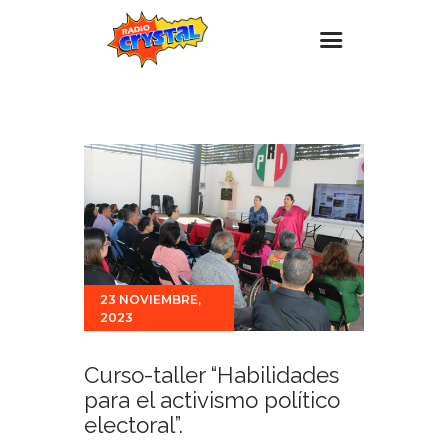
Inicio – Radio Crystal
Estaciones
Eventos
Promociones
Noticias
Para ti
23 NOVIEMBRE,
2023
Contacto
Curso-taller “Habilidades
para el activismo político
electoral”.