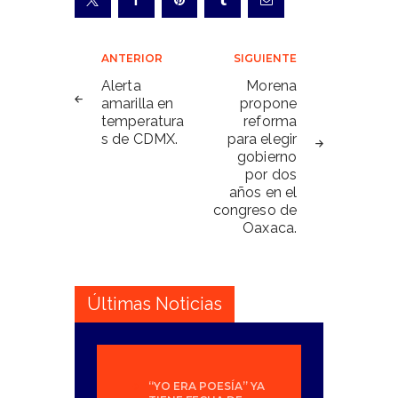
Navegación
ANTERIOR
SIGUIENTE
de
Alerta
Morena
amarilla en
propone
entradas
temperatura
reforma
s de CDMX.
para elegir
gobierno
por dos
años en el
congreso de
Oaxaca.
Últimas Noticias
“YO ERA POESÍA” YA