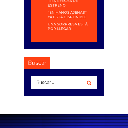
TIENE FECHA DE
ESTRENO
“EN MANOS AJENAS”
YA ESTÁ DISPONIBLE
UNA SORPRESA ESTÁ
POR LLEGAR
Buscar
Buscar: