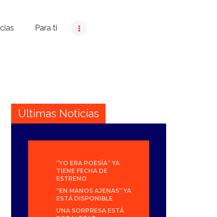
cias
Para ti
Últimas Noticias
“YO ERA POESÍA” YA
TIENE FECHA DE
ESTRENO
“EN MANOS AJENAS” YA
ESTÁ DISPONIBLE
UNA SORPRESA ESTÁ