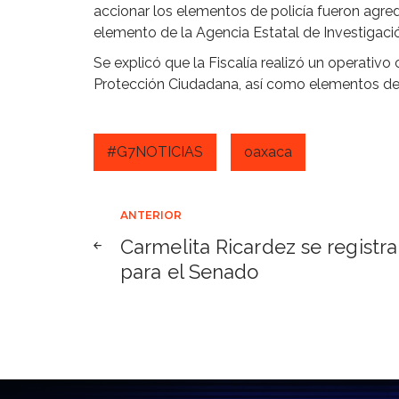
accionar los elementos de policía fueron agre
elemento de la Agencia Estatal de Investigaci
Se explicó que la Fiscalía realizó un operativo 
Protección Ciudadana, así como elementos de l
#G7NOTICIAS
oaxaca
Navegación
ANTERIOR
Carmelita Ricardez se registra
de
para el Senado
entradas