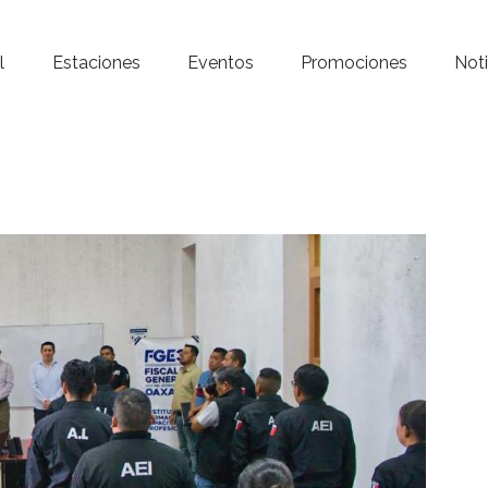
Inicio – Radio Crystal
l
Estaciones
Eventos
Promociones
Noti
Estaciones
Eventos
Promociones
Noticias
Para ti
Contacto