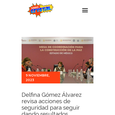
Inicio – Radio Crystal
Estaciones
Eventos
Promociones
Noticias
9 NOVIEMBRE,
Para ti
2023
Contacto
Delfina Gómez Álvarez
revisa acciones de
seguridad para seguir
dando resultados