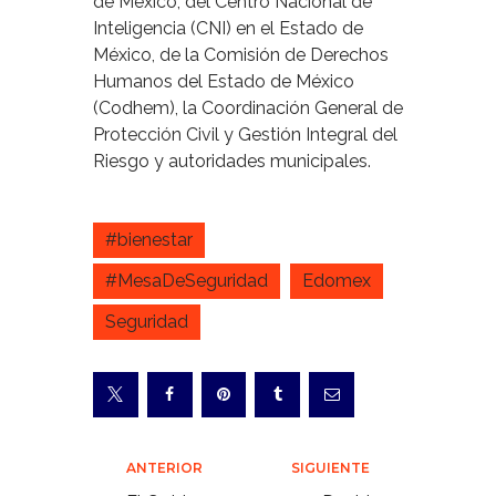
de México, del Centro Nacional de
Inteligencia (CNI) en el Estado de
México, de la Comisión de Derechos
Humanos del Estado de México
(Codhem), la Coordinación General de
Protección Civil y Gestión Integral del
Riesgo y autoridades municipales.
#bienestar
#MesaDeSeguridad
Edomex
Seguridad
Navegación
ANTERIOR
SIGUIENTE