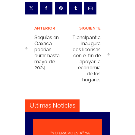
Navegación
ANTERIOR
SIGUIENTE
de
Sequías en
Tlanelpantla
Oaxaca
inaugura
entradas
podrían
dos liconsas
durar hasta
con el fin de
mayo del
apoyar la
2024
economía
de los
hogares
Últimas Noticias
“YO ERA POESÍA” YA