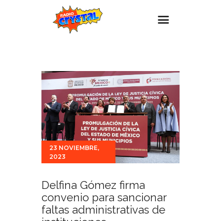
Inicio – Radio Crystal
Estaciones
Eventos
Promociones
Noticias
Para ti
23 NOVIEMBRE,
2023
Contacto
Delfina Gómez firma
convenio para sancionar
faltas administrativas de