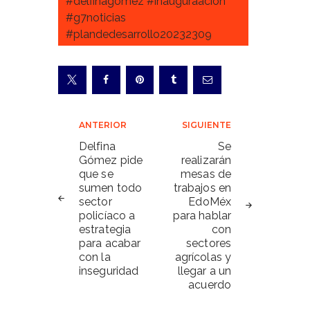
#delfinagomez #inauguraacion
#g7noticias
#plandedesarrollo20232309
Navegación
ANTERIOR
SIGUIENTE
de
Delfina
Se
Gómez pide
realizarán
entradas
que se
mesas de
sumen todo
trabajos en
sector
EdoMéx
policíaco a
para hablar
estrategia
con
para acabar
sectores
con la
agrícolas y
inseguridad
llegar a un
acuerdo