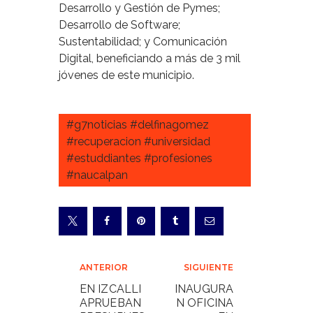
Desarrollo y Gestión de Pymes;
Desarrollo de Software;
Sustentabilidad; y Comunicación
Digital, beneficiando a más de 3 mil
jóvenes de este municipio.
#g7noticias #delfinagomez
#recuperacion #universidad
#estuddiantes #profesiones
#naucalpan
Navegación
ANTERIOR
SIGUIENTE
de
EN IZCALLI
INAUGURA
APRUEBAN
N OFICINA
entradas