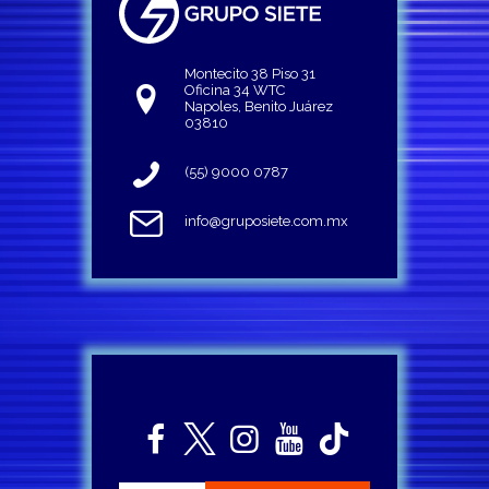
Montecito 38 Piso 31
Oficina 34 WTC
Napoles, Benito Juárez
03810
(55) 9000 0787
info@gruposiete.com.mx