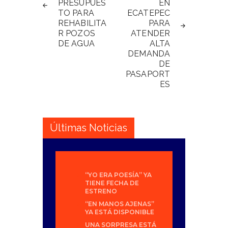
PRESUPUES
EN
TO PARA
ECATEPEC
REHABILITA
PARA
R POZOS
ATENDER
DE AGUA
ALTA
DEMANDA
DE
PASAPORT
ES
Últimas Noticias
“YO ERA POESÍA” YA
TIENE FECHA DE
ESTRENO
“EN MANOS AJENAS”
YA ESTÁ DISPONIBLE
UNA SORPRESA ESTÁ