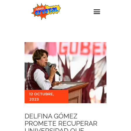
Inicio – Radio Crystal
Estaciones
Eventos
Promociones
Noticias
Para ti
12 OCTUBRE,
Contacto
2023
DELFINA GÓMEZ
PROMETE RECUPERAR
UNIVERSIDAD QUE